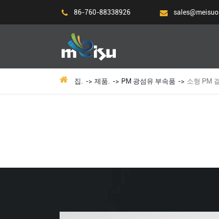
86-760-88338926
sales@meisuo
집.
제품.
PM 광섬유 부속품
소형 PM 결합