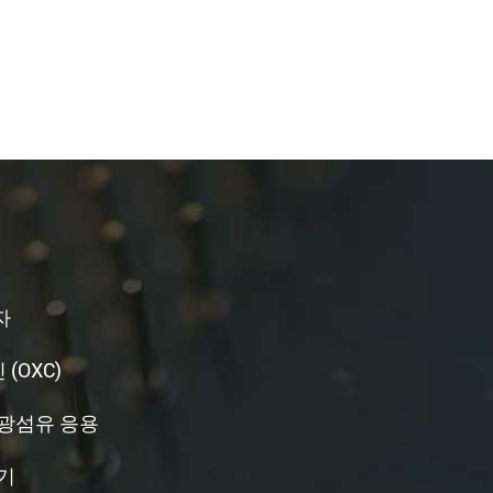
자
(OXC)
 광섬유 응용
 기