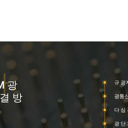
다.
M 광
규 광
결 방
광통신 
다 심
광 단