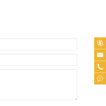



