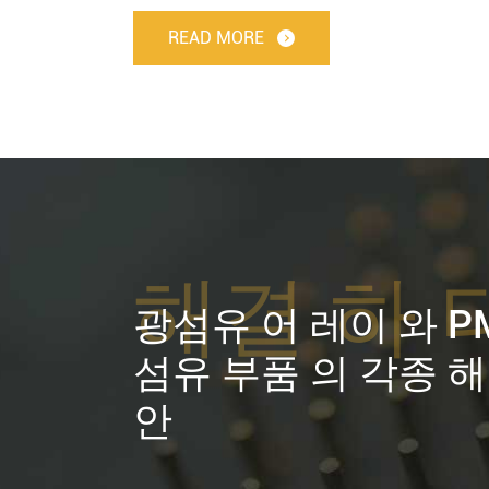
READ MORE
해결 하 
광섬유 어 레이 와 P
섬유 부품 의 각종 해
안