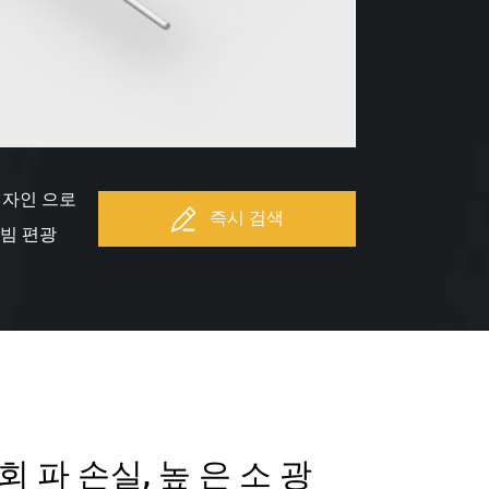
 디자인 으로
즉시 검색
광 빔 편광
 회 파 손실, 높 은 소 광